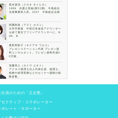
黒木資浩（クロキ モトヒロ）
1999 弁護士登録(第51期) 牛島総合
法律事務所入所。2007 牛島総合法律
阿隅和美（アズミ カズミ）
大学卒業後 中部日本放送アナウンサー
を経て東京でフリーアナウンサーに。N
HK B
奥秋和歌子（オクアキ ワカコ）
プレゼンステーション代表 プレゼン資
料コンサルタント。プレゼン資料作成3
0万枚、
加藤幸人（カトウ ユキト）
アクタス税理士法人代表社員 税理士。
税務や経理実務などのセミナー講師の経
験多数。
古川裕倫（フルカワ ヒロノリ）
一般社団法人彩志義塾代表理事。世田谷
性社員のための「立志塾」
ビジネス塾名誉塾長。株式会社多久案代
表取締役
グゼクティブ・コラボレーター
植田愛美（ウエダマナミ）
ーポレート・サポーター
株式会社Willコミュニケーション 代表
取締役。大学卒業後、横浜市教育委員会
入庁
ろんな塾のご紹介