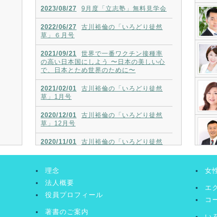
2023/08/27
9月度「立志塾」無料見学会
2022/06/27
古川裕倫の「いろどり徒然
草」６月号
2021/09/21
世界で一番ワクチン接種率
の高い日本国にしよう 〜日本の美しい心
で、日本とため世界のために〜
2021/02/01
古川裕倫の「いろどり徒然
草」1月号
2020/12/01
古川裕倫の「いろどり徒然
草」12月号
2020/11/01
古川裕倫の「いろどり徒然
草」11月号
2020/10/01
古川裕倫の「いろどり徒然
理念
女
草」10月号
法人概要
エ
役員プロフィール
コ
著書のご案内
い