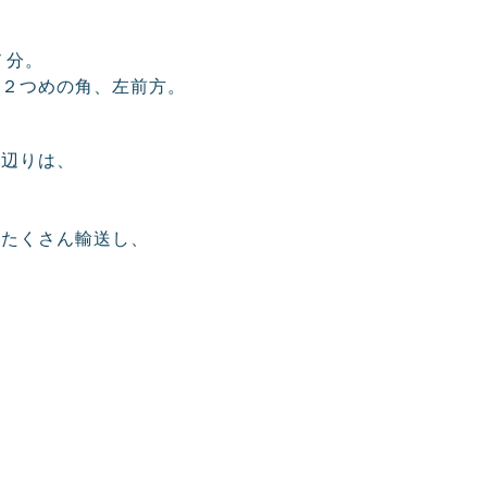
６
７分。
、２つめの角、左前方。
橋辺りは、
らたくさん輸送し、