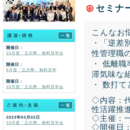
セミナ
こんなお
・「逆差
開催日：
性管理職
10月度「立志塾」無料見学会
・ 低離
開催日：
9月度「立志塾」無料見学
滞気味な
開催日：
・ 数打
10月度「立志塾」無料見学会
◇内容：
性活躍推
◇主催：
2024年04月02日
10月度「立志塾」無料見学会
◇開催日：20