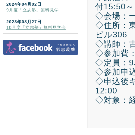
2024年04月02日
付15:50
9月度「立志塾」無料見学
◇会場：
2023年08月27日
◇住所：東
10月度「立志塾」無料見学会
ビル306
◇講師：
◇参加費
◇定員：9
◇参加申込期
◇申込後キ
12:00
◇対象：