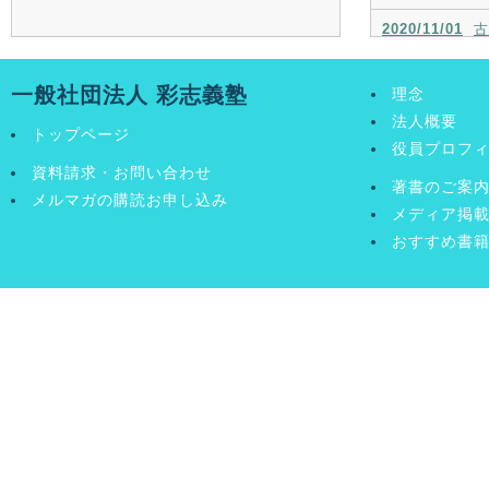
2020/11/01
古
草」11月号
2020/10/01
古
一般社団法人 彩志義塾
理念
草」10月号
法人概要
トップページ
役員プロフ
資料請求・お問い合わせ
著書のご案
メルマガの購読お申し込み
メディア掲
おすすめ書