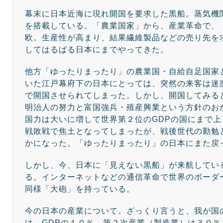
幕末に日本近海に現れ開国を要求した黒船。蒸気機
を搭載している。「農業国家」から、産業革命で、
欧。生産性が高まり、結果繊維製品などの売り先を
してはるばる日本にまでやってきた。
他方「ゆったりまったり」の農業国・自給自足国家
いた江戸幕府下の日本にとっては、突然の来客は迷
で開国させられてしまった。しかし、開国してみる
明治人の努力と富国強兵・殖産興業という方針のお
国力は大いに増して世界第２位のGDPの国にまで
戦敗戦で焦土となってしまったが、戦後世代の勤勉
かになった。「ゆったりまったり」の日本にまた戻
しかし、今、日本に「見えない黒船」が来航してい
る。インターネットなどの通信革命で世界のボーダ
同様「大砲」を持っている。
今の日本の産業について。ざっくり言うと、我が国
は、GDPの１０％、第２次産業（製造業）は３０