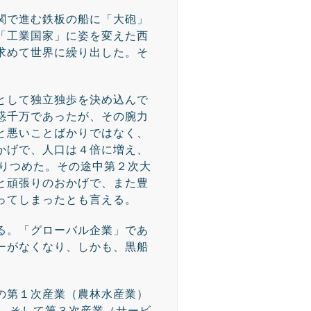
関で進む鉄板の船に「大砲」
「工業国家」に姿を変えた西
求めて世界に繰り出した。そ
として独立独歩を決め込んで
惑千万であったが、その腕力
と悪いことばかりではなく、
かげで、人口は４倍に増え、
上りつめた。その途中第２次大
と頑張りのおかげで、また豊
ってしまったとも言える。
る。「グローバル企業」であ
ーがなくなり、しかも、黒船
の第１次産業（農林水産業）
％、そして第３次産業（サービ