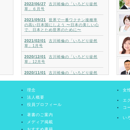
2022/06/27
古川裕倫の「いろどり徒然
草」６月号
2021/09/21
世界で一番ワクチン接種率
の高い日本国にしよう 〜日本の美しい心
で、日本とため世界のために〜
2021/02/01
古川裕倫の「いろどり徒然
草」1月号
2020/12/01
古川裕倫の「いろどり徒然
草」12月号
2020/11/01
古川裕倫の「いろどり徒然
草」11月号
2020/10/01
古川裕倫の「いろどり徒然
理念
女
草」10月号
法人概要
エ
役員プロフィール
コ
著書のご案内
い
メディア掲載
おすすめ書籍