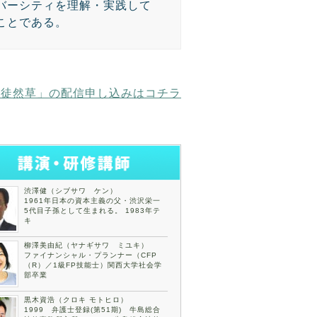
バーシティを理解・実践して
ことである。
り徒然草」の配信申し込みはコチラ
渋澤健（シブサワ ケン）
1961年日本の資本主義の父・渋沢栄一
5代目子孫として生まれる。 1983年テ
キ
柳澤美由紀（ヤナギサワ ミユキ）
ファイナンシャル・プランナー（CFP
（R）／1級FP技能士）関西大学社会学
部卒業
黒木資浩（クロキ モトヒロ）
1999 弁護士登録(第51期) 牛島総合