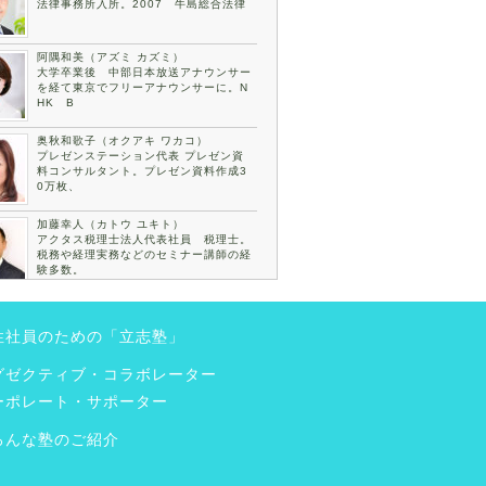
法律事務所入所。2007 牛島総合法律
阿隅和美（アズミ カズミ）
大学卒業後 中部日本放送アナウンサー
を経て東京でフリーアナウンサーに。N
HK B
奥秋和歌子（オクアキ ワカコ）
プレゼンステーション代表 プレゼン資
料コンサルタント。プレゼン資料作成3
0万枚、
加藤幸人（カトウ ユキト）
アクタス税理士法人代表社員 税理士。
税務や経理実務などのセミナー講師の経
験多数。
古川裕倫（フルカワ ヒロノリ）
一般社団法人彩志義塾代表理事。世田谷
性社員のための「立志塾」
ビジネス塾名誉塾長。株式会社多久案代
表取締役
グゼクティブ・コラボレーター
植田愛美（ウエダマナミ）
ーポレート・サポーター
株式会社Willコミュニケーション 代表
取締役。大学卒業後、横浜市教育委員会
入庁
ろんな塾のご紹介