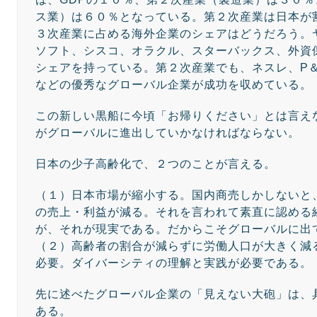
ス業）は６０％となっている。第２次産業は日本が
３次産業に占める海外企業のシェアはどうだろう。
ソフト、シスコ、オラクル、スターバックス、外資
シェアを持っている。第２次産業でも、ネスレ、P
などの優秀なグローバル企業が成功を収めている。
この新しい黒船に今頃「お帰りください」とは言え
がグローバルに進出していかなければならない。
日本の少子高齢化で、２つのことが言える。
（１）日本市場が縮小する。国内商売しかしないと
の売上・利益が減る。それを言われて素直に認める
が、それが現実である。だからこそグローバルに出
（２）高齢者の割合が減らずに労働人口が大きく減
必要。ダイバーシティの理解と実践が必要である。
先に述べたグローバル企業の「見えない大砲」は、
ある。