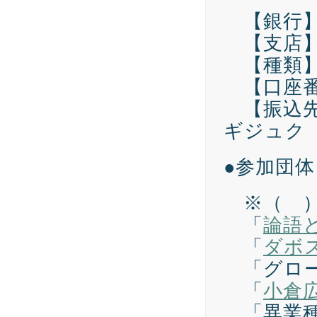
【銀行】
【支店】
【種類
【口座番号
【振込先
ギジュク
●参加団
※（ ）
「
論語
「
ダボ
「グロー
「
小倉
「異業種勉