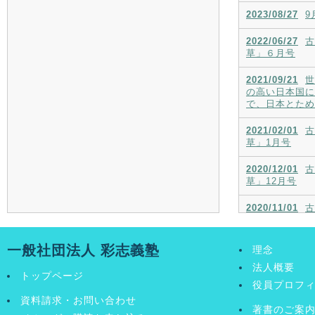
2023/08/27
9
2022/06/27
古
草」６月号
2021/09/21
世
の高い日本国に
で、日本とため
2021/02/01
古
草」1月号
2020/12/01
古
草」12月号
2020/11/01
古
草」11月号
2020/10/01
古
一般社団法人 彩志義塾
理念
草」10月号
法人概要
トップページ
役員プロフ
資料請求・お問い合わせ
著書のご案