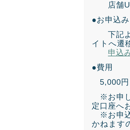
店舗U
●お申込み
下記より
イトへ遷
申込
●費用
5,000
※お申し
定口座へ
※お申込
かねます