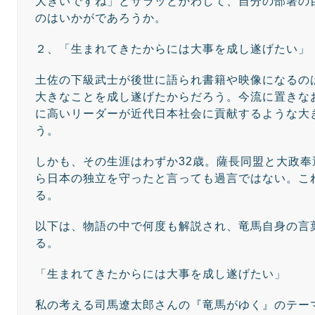
大きいですね」とサラッとかわして、自分の部署の
のはいかがであろうか。
２、「生まれてきたからには大事を成し遂げたい」
土佐の下級武士が後世に語られ書籍や映像になるの
大きなことを成し遂げたからだろう。今流に置きな
に高いリーダーが近代日本社会に貢献するような大
う。
しかも、その生涯はわずか32歳。薩長同盟と大政
ら日本の独立を守ったと言っても過言ではない。こ
る。
以下は、物語の中で何度も解説され、竜馬自身の言
る。
「生まれてきたからには大事を成し遂げたい」
私の考える司馬遼太郎さんの『竜馬がゆく』のテー