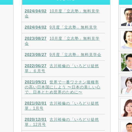
2024/04/02
10月度「立志塾」無料見学
会
2024/04/02
9月度「立志塾」無料見学
2023/08/27
10月度「立志塾」無料見学
会
2023/08/27
9月度「立志塾」無料見学会
2022/06/27
古川裕倫の「いろどり徒然
草」６月号
2021/09/21
世界で一番ワクチン接種率
の高い日本国にしよう 〜日本の美しい心
で、日本とため世界のために〜
2021/02/01
古川裕倫の「いろどり徒然
草」1月号
2020/12/01
古川裕倫の「いろどり徒然
草」12月号