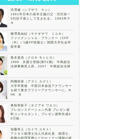
渋澤健（シブサワ ケン）
1961年日本の資本主義の父・渋沢栄一
5代目子孫として生まれる。 1983年テ
キ
柳澤美由紀（ヤナギサワ ミユキ）
ファイナンシャル・プランナー（CFP
（R）／1級FP技能士）関西大学社会学
部卒業
黒木資浩（クロキ モトヒロ）
1999 弁護士登録(第51期) 牛島総合
法律事務所入所。2007 牛島総合法律
阿隅和美（アズミ カズミ）
大学卒業後 中部日本放送アナウンサー
を経て東京でフリーアナウンサーに。N
HK B
奥秋和歌子（オクアキ ワカコ）
プレゼンステーション代表 プレゼン資
料コンサルタント。プレゼン資料作成3
0万枚、
加藤幸人（カトウ ユキト）
アクタス税理士法人代表社員 税理士。
税務や経理実務などのセミナー講師の経