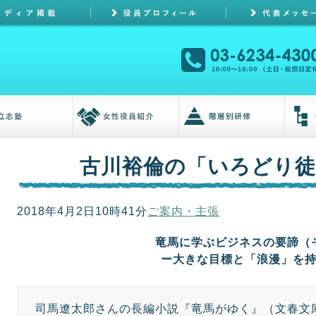
古川裕倫の「いろどり徒
2018年4月2日10時41分
ご案内・主張
竜馬に学ぶビジネスの要諦（
ー大きな目標と「浪漫」を
司馬遼太郎さんの長編小説『竜馬がゆく』（文春文庫