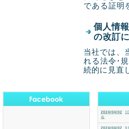
である証明
個人情
の改訂
当社では、
れる法令･
続的に見直
2024/04/02
1
会
2024/04/02
9