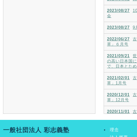
2023/08/27
1
会
2023/08/27
9
2022/06/27
古
草」６月号
2021/09/21
世
の高い日本国に
で、日本とため
2021/02/01
古
草」1月号
2020/12/01
古
草」12月号
2020/11/01
古
草」11月号
2020/10/01
古
一般社団法人 彩志義塾
理念
草」10月号