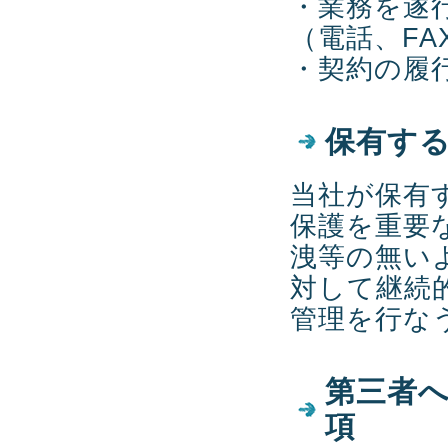
・業務を遂
（電話、F
・契約の履
保有す
当社が保有
保護を重要
洩等の無い
対して継続
管理を行な
第三者
項