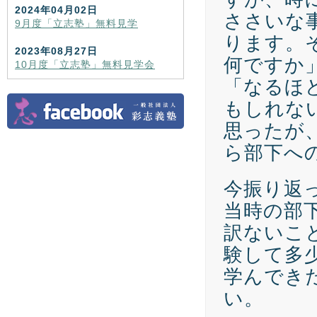
2024年04月02日
ささいな
9月度「立志塾」無料見学
ります。
2023年08月27日
何ですか
10月度「立志塾」無料見学会
「なるほ
もしれな
思ったが
ら部下へ
今振り返
当時の部
訳ないこ
験して多
学んでき
い。