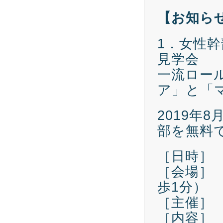
【お知ら
1．女性
見学会
一流ロー
ア」と「
2019年
部を無料
［日時］ 2
［会場］
歩1分）
［主催］
［内容］