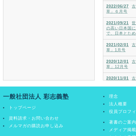
2022/06/27
古
草」６月号
2021/09/21
世
の高い日本国に
で、日本とため
2021/02/01
古
草」1月号
2020/12/01
古
草」12月号
2020/11/01
古
草」11月号
2020/10/01
古
一般社団法人 彩志義塾
理念
草」10月号
法人概要
トップページ
役員プロフ
資料請求・お問い合わせ
著書のご案
メルマガの購読お申し込み
メディア掲