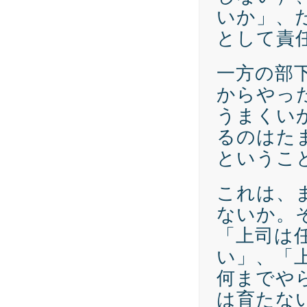
いか」、
として責
一方の部
からやっ
うまくい
るのはた
というこ
これは、
ないか。
「上司は
い」、「
何までや
は育たな