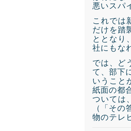
悪いスパ
これでは
だけを踏
ととなり
社にもな
では、ど
て、部下
いうこと
紙面の都
ついては
（「その
物のテレ