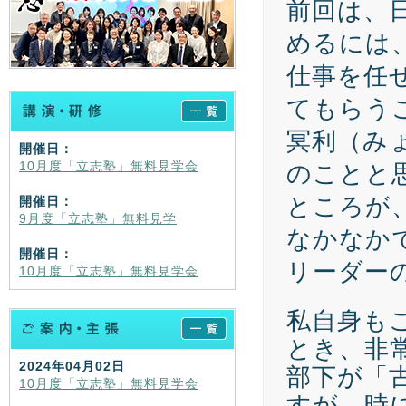
前回は、
めるには
仕事を任
てもらう
冥利（み
開催日：
10月度「立志塾」無料見学会
のことと
ところが
開催日：
9月度「立志塾」無料見学
なかなか
開催日：
リーダー
10月度「立志塾」無料見学会
私自身も
とき、非
2024年04月02日
部下が「
10月度「立志塾」無料見学会
すが、時