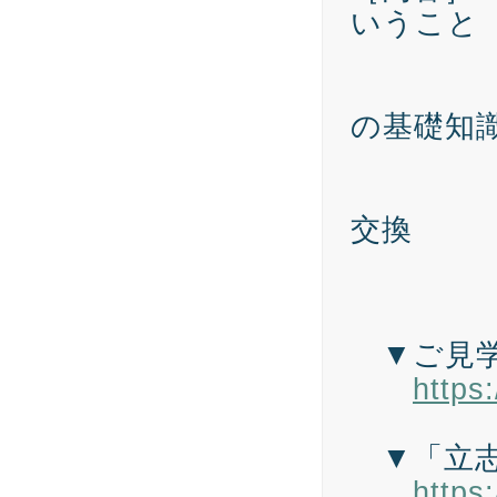
いうこと
「リ
2. 
の基礎知
「事
3. 
交換
バン
執行
▼ご見学
https
▼「立志
https: