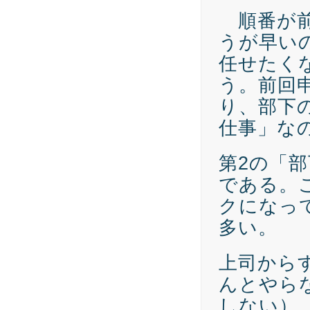
順番が前
うが早い
任せたく
う。前回
り、部下
仕事」な
第2の「
である。
クになっ
多い。
上司から
んとやら
しない）