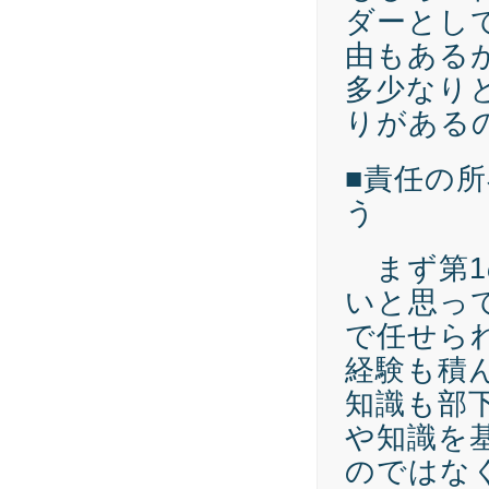
ダーとし
由もある
多少なり
りがある
■責任の
う
まず第1
いと思っ
で任せら
経験も積
知識も部
や知識を
のではな