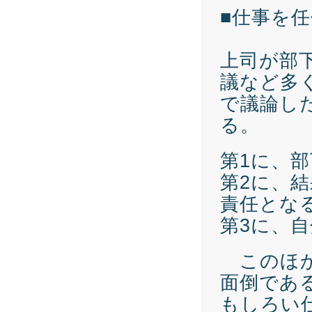
■仕事を
上司が部
議など多
で議論し
る。
第1に、
第2に、
責任とな
第3に、
このほか
面倒であ
もしろい