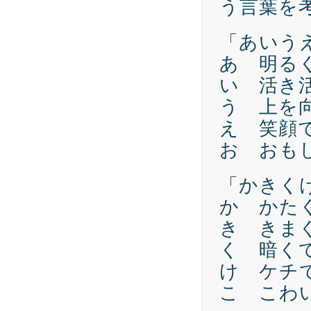
う言葉を
「あいう
あ 明る
い 活き
う 上を
え 笑顔
お おも
「かきく
か かた
き きま
く 暗く
け ケチ
こ こわ