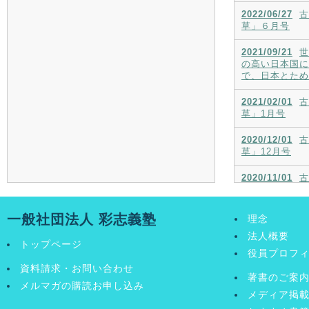
2022/06/27
古
草」６月号
2021/09/21
世
の高い日本国に
で、日本とため
2021/02/01
古
草」1月号
2020/12/01
古
草」12月号
2020/11/01
古
草」11月号
2020/10/01
古
一般社団法人 彩志義塾
理念
草」10月号
法人概要
トップページ
役員プロフ
資料請求・お問い合わせ
著書のご案
メルマガの購読お申し込み
メディア掲