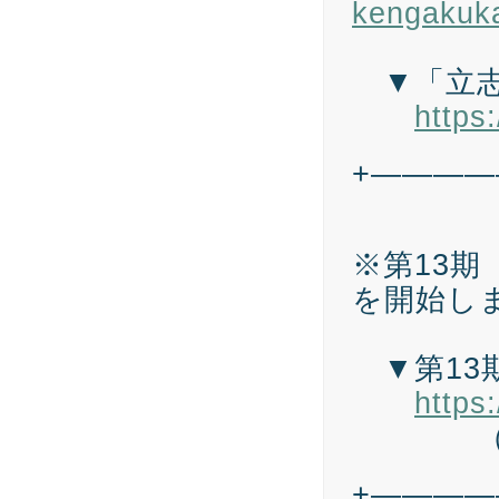
kengakuka
▼「立志
https:
+————
※第13期
を開始し
▼第13
https:
（〆切
+————