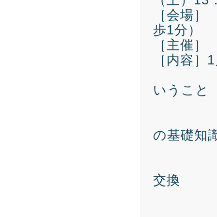
［会場］
歩1分）
［主催］
［内容］1
1．課
いうこと
「経
2. 
の基礎知
「取
3. 
交換
カル
執行