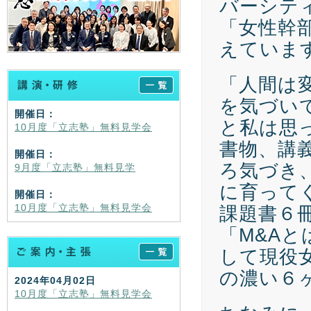
バーシテ
「女性幹
えていま
「人間は
を気づい
開催日：
と私は思
10月度「立志塾」無料見学会
書物、講
開催日：
ろ気づき
9月度「立志塾」無料見学
に育って
開催日：
10月度「立志塾」無料見学会
課題書６
「M&A
して現役
の濃い６
2024年04月02日
10月度「立志塾」無料見学会