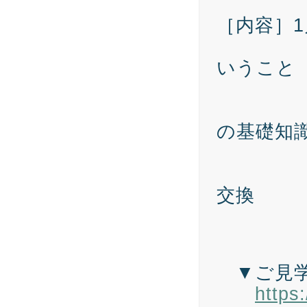
［内容］1
1．課
いうこと
「組
2. 
の基礎知
「M
3. 
交換
株式
執行
▼ご見学
https: