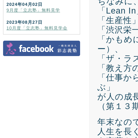
ちなみに
2024年04月02日
「Lean
9月度「立志塾」無料見学
「生産性
2023年08月27日
「渋沢栄
10月度「立志塾」無料見学会
「かもめ
ー）、
「ザ・ラ
「教え方
「仕事か
ぶ」
が人の成
（第１３
年末なの
人生を長